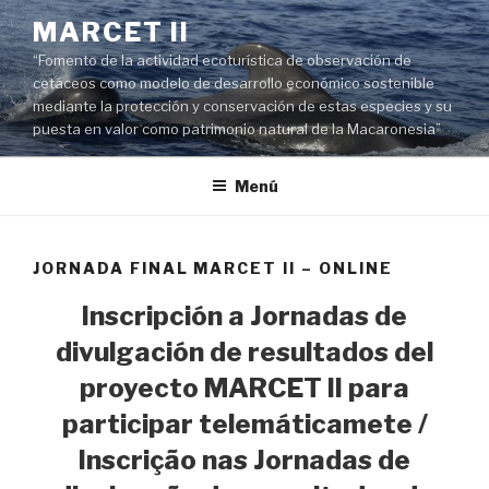
Saltar
MARCET II
al
“Fomento de la actividad ecoturística de observación de
contenido
cetáceos como modelo de desarrollo económico sostenible
mediante la protección y conservación de estas especies y su
puesta en valor como patrimonio natural de la Macaronesia”
Menú
JORNADA FINAL MARCET II – ONLINE
Inscripción a Jornadas de
divulgación de resultados del
proyecto MARCET II para
participar telemáticamete /
Inscrição nas Jornadas de